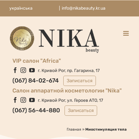
Skip
українська
|
info@nikabeauty.kr.ua
to
content
VIP салон "Africa"
Facebook
Instagram
YouTube
г. Кривой Рог, пр. Гагарина, 17
(067) 84-02-674
Записаться
Cалон аппаратной косметологии "Nika"
Facebook
Instagram
YouTube
г. Кривой Рог, ул. Героев АТО, 17
(067) 56-44-880
Записаться
Главная
»
Миостимуляция тела