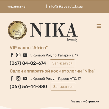
Skip
українська
|
info@nikabeauty.kr.ua
to
content
VIP салон "Africa"
Facebook
Instagram
YouTube
г. Кривой Рог, пр. Гагарина, 17
(067) 84-02-674
Записаться
Cалон аппаратной косметологии "Nika"
Facebook
Instagram
YouTube
г. Кривой Рог, ул. Героев АТО, 17
(067) 56-44-880
Записаться
Главная
»
Стрижки