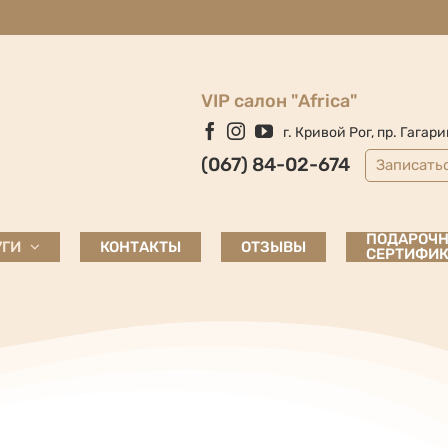
VIP салон "Africa"
Facebook
Instagram
YouTube
г. Кривой Рог, пр. Гагари
(067) 84-02-674
Записать
ПОДАРОЧ
УГИ
КОНТАКТЫ
ОТЗЫВЫ
СЕРТИФИК