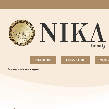
Skip
to
content
ГЛАВНАЯ
ОБУЧЕНИЕ
УСЛ
Главная
»
Кавитация