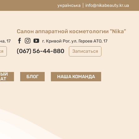
українська
|
info@nikabeauty.kr.ua
Cалон аппаратной косметологии "Nika"
Facebook
Instagram
YouTube
на, 17
г. Кривой Рог, ул. Героев АТО, 17
(067) 56-44-880
ся
Записаться
НЫЙ
БЛОГ
НАША КОМАНДА
АТ