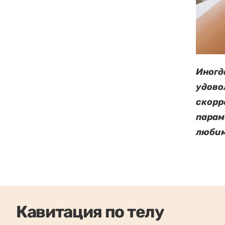
Иногд
удово
скорр
парам
любим
Кавитация по телу