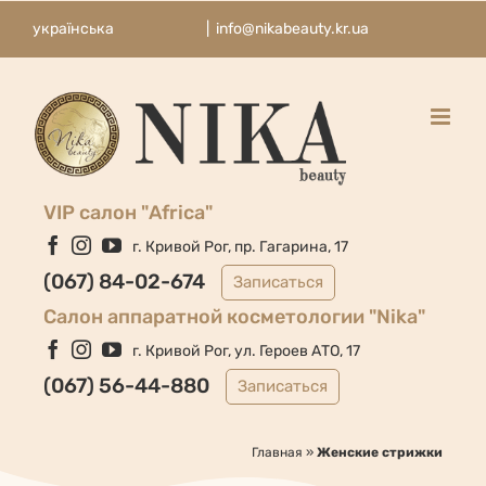
Skip
українська
|
info@nikabeauty.kr.ua
to
content
VIP салон "Africa"
Facebook
Instagram
YouTube
г. Кривой Рог, пр. Гагарина, 17
(067) 84-02-674
Записаться
Cалон аппаратной косметологии "Nika"
Facebook
Instagram
YouTube
г. Кривой Рог, ул. Героев АТО, 17
(067) 56-44-880
Записаться
Главная
»
Женские стрижки