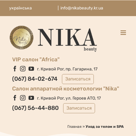
Skip
українська
|
info@nikabeauty.kr.ua
to
content
VIP салон "Africa"
Facebook
Instagram
YouTube
г. Кривой Рог, пр. Гагарина, 17
(067) 84-02-674
Записаться
Cалон аппаратной косметологии "Nika"
Facebook
Instagram
YouTube
г. Кривой Рог, ул. Героев АТО, 17
(067) 56-44-880
Записаться
Главная
»
Уход за телом и SPA