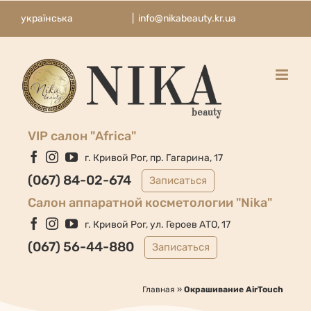
Skip
українська
|
info@nikabeauty.kr.ua
to
content
VIP салон "Africa"
Facebook
Instagram
YouTube
г. Кривой Рог, пр. Гагарина, 17
(067) 84-02-674
Записаться
Cалон аппаратной косметологии "Nika"
Facebook
Instagram
YouTube
г. Кривой Рог, ул. Героев АТО, 17
(067) 56-44-880
Записаться
Главная
»
Окрашивание AirTouch