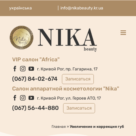
Skip
українська
|
info@nikabeauty.kr.ua
to
content
VIP салон "Africa"
Facebook
Instagram
YouTube
г. Кривой Рог, пр. Гагарина, 17
(067) 84-02-674
Записаться
Cалон аппаратной косметологии "Nika"
Facebook
Instagram
YouTube
г. Кривой Рог, ул. Героев АТО, 17
(067) 56-44-880
Записаться
Главная
»
Увеличение и коррекция губ