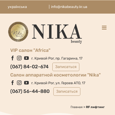
Skip
українська
|
info@nikabeauty.kr.ua
to
content
VIP салон "Africa"
Facebook
Instagram
YouTube
г. Кривой Рог, пр. Гагарина, 17
(067) 84-02-674
Записаться
Cалон аппаратной косметологии "Nika"
Facebook
Instagram
YouTube
г. Кривой Рог, ул. Героев АТО, 17
(067) 56-44-880
Записаться
Главная
»
RF лифтинг