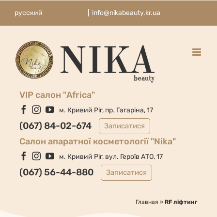
Skip
русский
|
info@nikabeauty.kr.ua
to
content
VIP салон "Africa"
Facebook
Instagram
YouTube
м. Кривий Ріг, пр. Гагаріна, 17
(067) 84-02-674
Записатися
Cалон апаратної косметології "Nika"
Facebook
Instagram
YouTube
м. Кривий Ріг, вул. Героїв АТО, 17
(067) 56-44-880
Записатися
Главная
»
RF ліфтинг