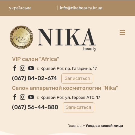
Skip
українська
|
info@nikabeauty.kr.ua
to
content
VIP салон "Africa"
Facebook
Instagram
YouTube
г. Кривой Рог, пр. Гагарина, 17
(067) 84-02-674
Записаться
Cалон аппаратной косметологии "Nika"
Facebook
Instagram
YouTube
г. Кривой Рог, ул. Героев АТО, 17
(067) 56-44-880
Записаться
Главная
»
Уход за кожей лица