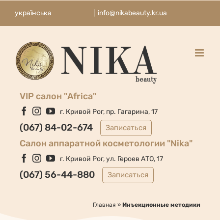
Skip
українська
|
info@nikabeauty.kr.ua
to
content
VIP салон "Africa"
Facebook
Instagram
YouTube
г. Кривой Рог, пр. Гагарина, 17
(067) 84-02-674
Записаться
Cалон аппаратной косметологии "Nika"
Facebook
Instagram
YouTube
г. Кривой Рог, ул. Героев АТО, 17
(067) 56-44-880
Записаться
Главная
»
Инъекционные методики