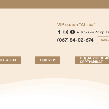
VIP салон "Africa"
Facebook
Instagram
YouTube
м. Кривий Ріг, пр. Г
(067) 84-02-674
Запи
ПОДАРУНКОВИ
ОНТАКТИ
ВІДГУКИ
СЕРТИФІКАТ