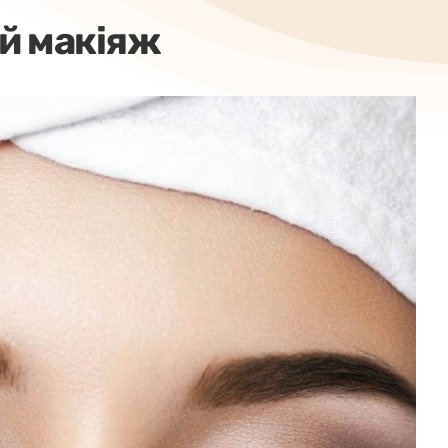
й макіяж