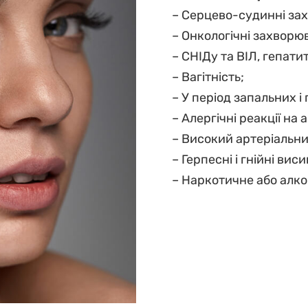
– Серцево-судинні за
– Онкологічні захворю
– СНІДу та ВІЛ, гепати
– Вагітність;
– У період запальних 
– Алергічні реакції на 
– Високий артеріальни
– Герпесні і гнійні вис
– Наркотичне або алко