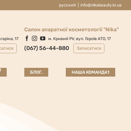
русский
|
info@nikabeauty.kr.ua
Cалон апаратної косметології "Nika"
Facebook
Instagram
YouTube
агаріна, 17
м. Кривий Ріг, вул. Героїв АТО, 17
(067) 56-44-880
сатися
Записатися
Й
БЛОГ.
НАША КОМАНДА1