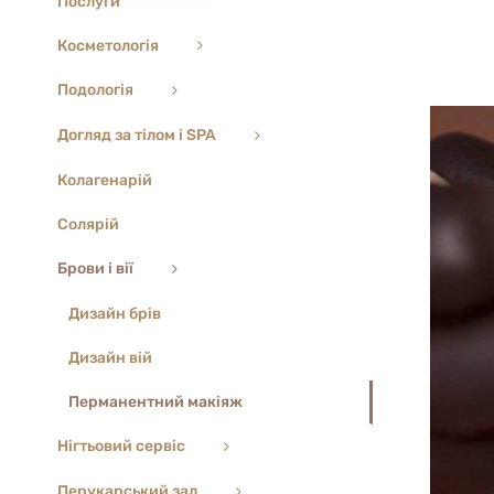
Послуги
Косметологія
Подологія
Догляд за тілом і SPA
Колагенарій
Солярій
Брови і вії
Дизайн брів
Дизайн вій
Перманентний макіяж
Нігтьовий сервіс
Перукарський зал