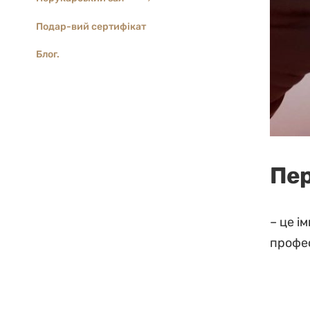
Подар-вий сертифікат
Блог.
Пер
– це і
профе