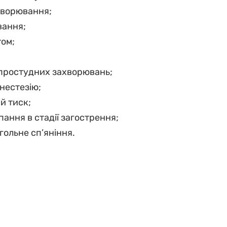
хворювання;
вання;
том;
і простудних захворювань;
анестезію;
й тиск;
ипання в стадії загострення;
гольне сп’яніння.