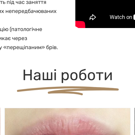
ть під час заняття
-яких непередбачюваних
ію (патологічне
икає через
у «перещіпаним» брів.
Наші роботи