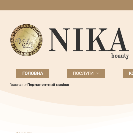
Skip
to
content
ГОЛОВНА
ПОСЛУГИ
К
Главная
»
Перманентний макіяж