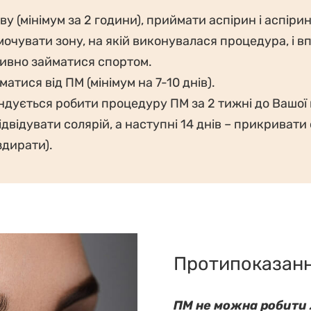
 (мінімум за 2 години), приймати аспірин і аспірин
мочувати зону, на якій виконувалася процедура, і 
тивно займатися спортом.
атися від ПМ (мінімум на 7-10 днів).
дується робити процедуру ПМ за 2 тижні до Вашої ві
ідвідувати солярій, а наступні 14 днів – прикриват
здирати).
Протипоказанн
ПМ не можна робити л