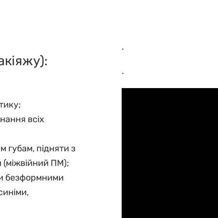
.
кіяжу):
.
тику;
онання всіх
м губам, підняти з
 (міжвійний ПМ);
ми безформними
синіми,