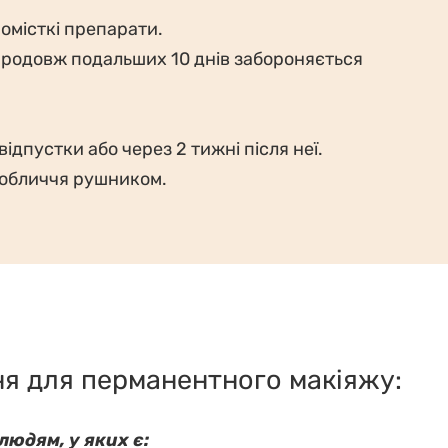
омісткі препарати.
впродовж подальших 10 днів забороняється
дпустки або через 2 тижні після неї.
и обличчя рушником.
я для перманентного макіяжу:
юдям, у яких є: